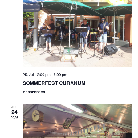
NAVIG
25. Juli- 2:00 pm
-
6:00 pm
SOMMERFEST CURANUM
Bessenbach
JUL
24
2026