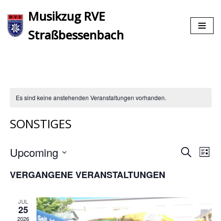
Musikzug RVE
Zum
Straßbessenbach
Inhalt
springen
Es sind keine anstehenden Veranstaltungen vorhanden.
SONSTIGES
Upcoming
VE
VERA
Suche
Liste
ANS
Datum
SUCH
VERGANGENE VERANSTALTUNGEN
NAV
wählen.
UND
JUL
ANSIC
25
2026